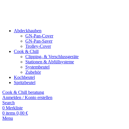
Abdeckhauben
GN-Pan-Cover
GN-Pan-Saver
Trolley-Cover
Cook & Chill
Clipping- & Verschluss­geräte
Stationen & Abfüll­systeme
Systembeutel
Zubehör
Kochbeutel
Spritzbeutel
Cook & Chill beratung
Anmelden / Konto erstellen
Search
0
Merkliste
0
items
0,00
€
Menu