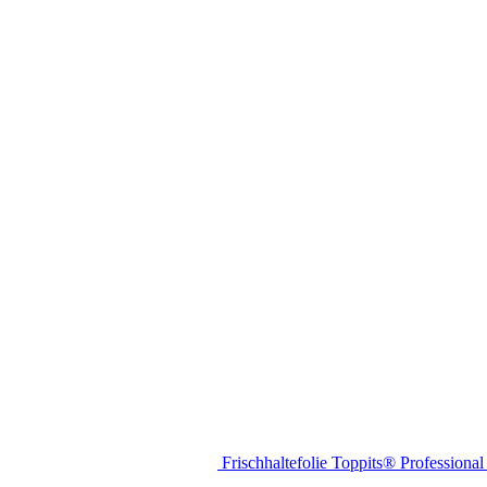
Frischhaltefolie Toppits® Professiona