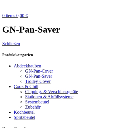
0
items
0,00
€
GN-Pan-Saver
Schließen
Produktkategorien
Abdeckhauben
GN-Pan-Cover
GN-Pan-Saver
Trolley-Cover
Cook & Chill
Clipping- & Verschluss­geräte
Stationen & Abfüll­systeme
Systembeutel
Zubehör
Kochbeutel
Spritzbeutel