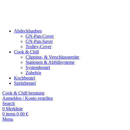
Abdeckhauben
GN-Pan-Cover
GN-Pan-Saver
Trolley-Cover
Cook & Chill
Clipping- & Verschluss­geräte
Stationen & Abfüll­systeme
Systembeutel
Zubehör
Kochbeutel
Spritzbeutel
Cook & Chill beratung
Anmelden / Konto erstellen
Search
0
Merkliste
0
items
0,00
€
Menu