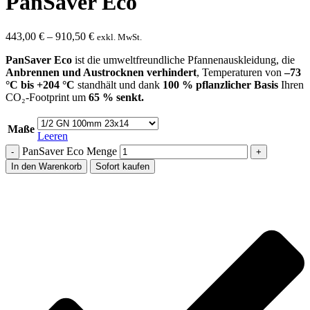
PanSaver Eco
443,00
€
–
910,50
€
exkl. MwSt.
PanSaver Eco
ist die umweltfreundliche Pfannen­auskleidung, die
Anbrennen und Austrocknen verhindert
, Temperaturen von
–73
°C bis +204 °C
standhält und dank
100 % pflanzlicher Basis
Ihren
CO₂-Footprint um
65 % senkt.
Maße
Leeren
PanSaver Eco Menge
In den Warenkorb
Sofort kaufen