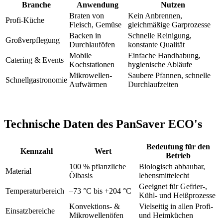
Branche
Anwendung
Nutzen
Braten von
Kein Anbrennen,
Profi-Küche
Fleisch, Gemüse
gleichmäßige Garprozesse
Backen in
Schnelle Reinigung,
Großverpflegung
Durchlauföfen
konstante Qualität
Mobile
Einfache Handhabung,
Catering & Events
Kochstationen
hygienische Abläufe
Mikrowellen-
Saubere Pfannen, schnelle
Schnellgastronomie
Aufwärmen
Durchlaufzeiten
Technische Daten des PanSaver ECO's
Bedeutung für den
Kennzahl
Wert
Betrieb
100 % pflanzliche
Biologisch abbaubar,
Material
Ölbasis
lebensmittelecht
Geeignet für Gefrier-,
Temperaturbereich
–73 °C bis +204 °C
Kühl- und Heißprozesse
Konvektions- &
Vielseitig in allen Profi-
Einsatzbereiche
Mikrowellenöfen
und Heimküchen