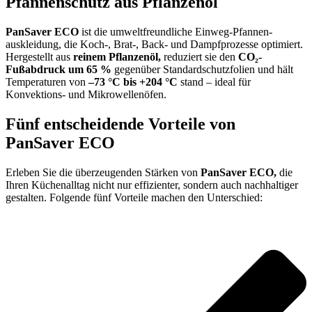
Pfannenschutz aus Pflanzenöl
PanSaver ECO
ist die umweltfreundliche Einweg-Pfannen­
auskleidung, die Koch-, Brat-, Back- und Dampfprozesse optimiert.
Hergestellt aus
reinem Pflanzenöl,
reduziert sie den
CO₂-
Fußabdruck um 65 %
gegenüber Standard­schutz­folien und hält
Temperaturen von
–73 °C bis +204 °C
stand – ideal für
Konvektions- und Mikrowellenöfen.
Fünf entscheidende Vorteile von
PanSaver ECO
Erleben Sie die überzeugenden Stärken von
PanSaver ECO,
die
Ihren Küchen­alltag nicht nur effizienter, sondern auch nachhaltiger
gestalten. Folgende fünf Vorteile machen den Unterschied: