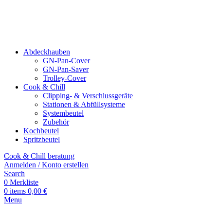
Abdeckhauben
GN-Pan-Cover
GN-Pan-Saver
Trolley-Cover
Cook & Chill
Clipping- & Verschluss­geräte
Stationen & Abfüll­systeme
Systembeutel
Zubehör
Kochbeutel
Spritzbeutel
Cook & Chill beratung
Anmelden / Konto erstellen
Search
0
Merkliste
0
items
0,00
€
Menu